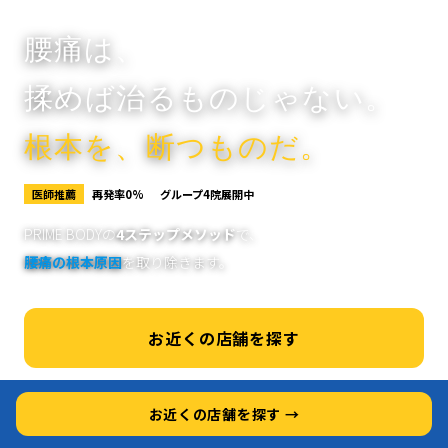
腰痛は、
揉めば治るものじゃない。
根本を、断つものだ。
医師推薦
再発率0%
グループ4院展開中
PRIME BODYの
4ステップメソッド
で、
腰痛の根本原因
を取り除きます。
お近くの店舗を探す
お近くの店舗を探す →