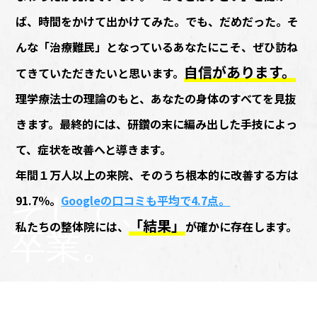
ば、時間をかけて出かけてみた。でも、だめだった。そ
んな「治療難⺠」となっているあなたにこそ、ぜひ訪ね
⾃信があります。
てきていただきたいと思います。
理学療法⼠の理論のもと、あなたの⾝体のすべてを⾒抜
きます。最終的には、研鑽の末に編み出した⼿技によっ
て、症状を改善へと導きます。
年間１万⼈以上の来院、そのうち根本的に改善する⽅は
そして、
91.7％。
Googleの⼝コミも平均で4.7点。
「結果」
私たちの整体院には、
が確かに存在します。
卒業。