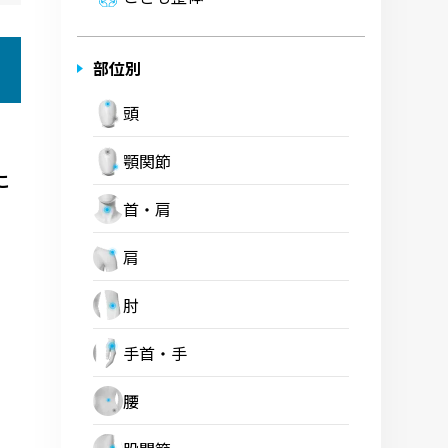
部位別
頭
顎関節
こ
首・肩
肩
肘
手首・手
腰