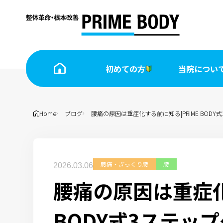
初めての⽅
当院につい
Home
ブログ
腰痛の原因は重症化する前に知る|PRIME BODY
腰痛・ぎっくり腰
腰
2026.03.06
腰痛の原因は重症化
BODY式3ステッ