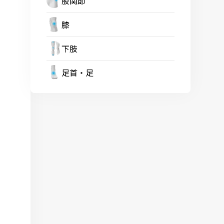
股関節
膝
下肢
足首・足