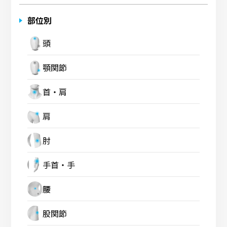
部位別
頭
顎関節
首・肩
肩
肘
手首・手
腰
股関節