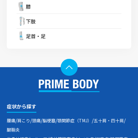
膝
下肢
足首・足
症状から探す
/
/
/
/
/
/
腰痛
肩こり
頭痛
脳梗塞
顎関節症（TMJ）
五十肩・四十肩
腱鞘炎